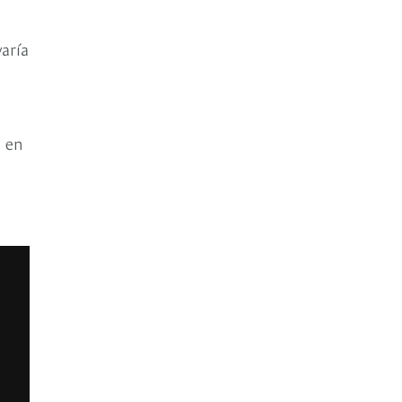
aría
n en