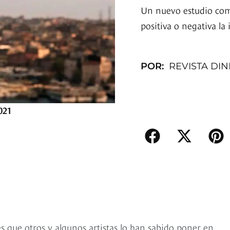
Un nuevo estudio co
positiva o negativa l
POR:
REVISTA DI
021
 que otros y algunos artistas lo han sabido poner en