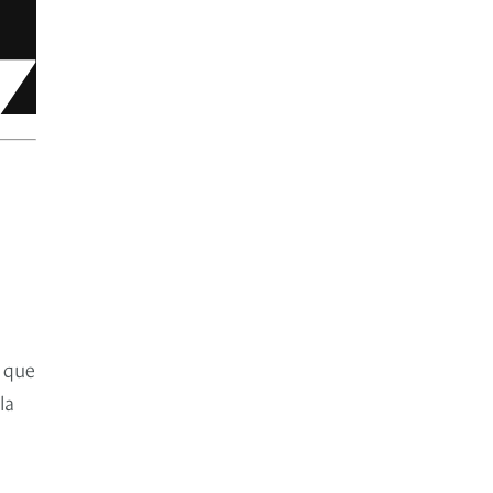
 que
la