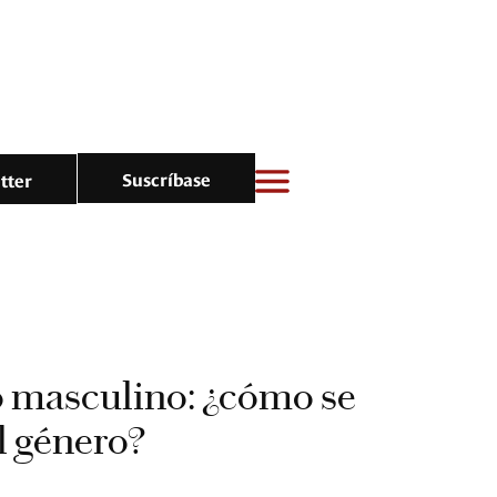
Suscríbase
tter
 masculino: ¿cómo se
l género?