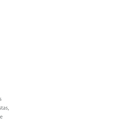
s
tas,
le