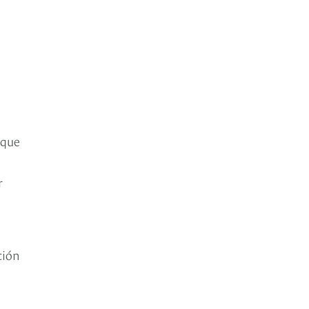
 que
r
ción