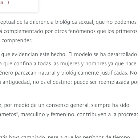
mn__)
ptual de la diferencia biológica sexual, que no podemos
está complementado por otros fenómenos que los primeros
n comprender.
que evidencian este hecho. El modelo se ha desarrollado
za que confina a todas las mujeres y hombres ya que hace
género parezcan natural y biológicamente justificadas. No
su antigüedad, no es el destino: puede ser reemplazada po
que, por medio de un consenso general, siempre ha sido
ametos”, masculino y femenino, contribuyen a la procrea
quizás haya cambiado, pese a que los períodos de tiempo