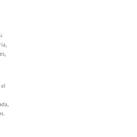
i
ia,
es,
 el
ada,
s.