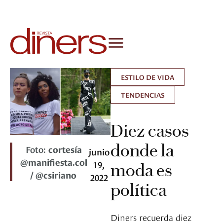
ESTILO DE VIDA
TENDENCIAS
Diez casos
donde la
Foto:
cortesía
junio
@manifiesta.col
19,
moda es
/ @csiriano
2022
política
Diners recuerda diez