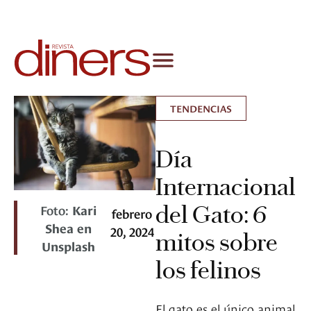
TENDENCIAS
Día
Internacional
del Gato: 6
Foto:
Kari
febrero
Shea en
20, 2024
mitos sobre
Unsplash
los felinos
El gato es el único animal