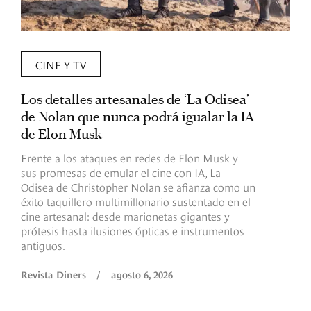
CINE Y TV
Los detalles artesanales de ‘La Odisea’
R
de Nolan que nunca podrá igualar la IA
m
de Elon Musk
I
Frente a los ataques en redes de Elon Musk y
E
sus promesas de emular el cine con IA, La
e
Odisea de Christopher Nolan se afianza como un
b
éxito taquillero multimillonario sustentado en el
C
cine artesanal: desde marionetas gigantes y
c
prótesis hasta ilusiones ópticas e instrumentos
antiguos.
R
Revista Diners
/
agosto 6, 2026