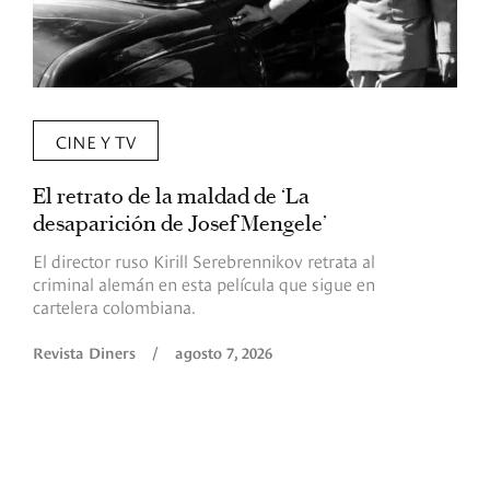
CINE Y TV
El retrato de la maldad de ‘La
L
desaparición de Josef Mengele’
d
d
El director ruso Kirill Serebrennikov retrata al
criminal alemán en esta película que sigue en
F
cartelera colombiana.
s
O
Revista Diners
/
agosto 7, 2026
é
c
p
a
R