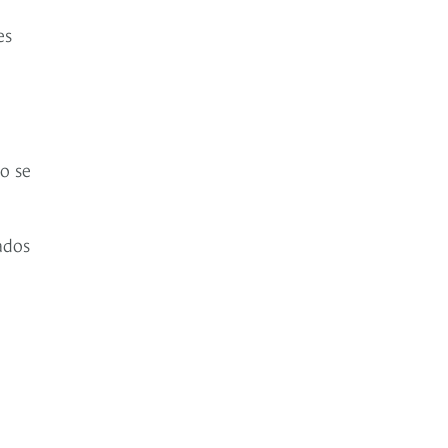
es
o se
ados