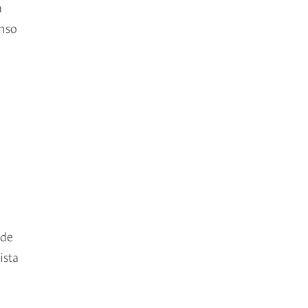
a
anso
 de
ista