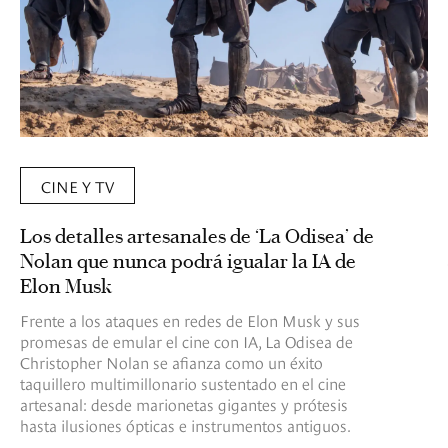
CINE Y TV
Los detalles artesanales de ‘La Odisea’ de
Nolan que nunca podrá igualar la IA de
Elon Musk
Frente a los ataques en redes de Elon Musk y sus
promesas de emular el cine con IA, La Odisea de
Christopher Nolan se afianza como un éxito
taquillero multimillonario sustentado en el cine
artesanal: desde marionetas gigantes y prótesis
hasta ilusiones ópticas e instrumentos antiguos.