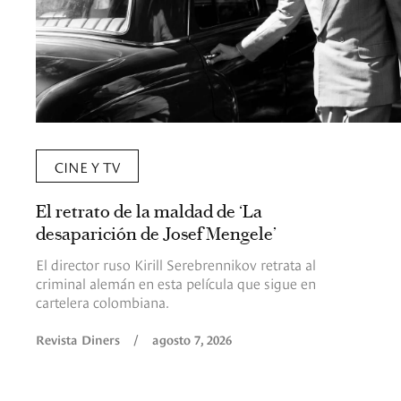
CINE Y TV
El retrato de la maldad de ‘La
desaparición de Josef Mengele’
El director ruso Kirill Serebrennikov retrata al
criminal alemán en esta película que sigue en
cartelera colombiana.
Revista Diners
/
agosto 7, 2026