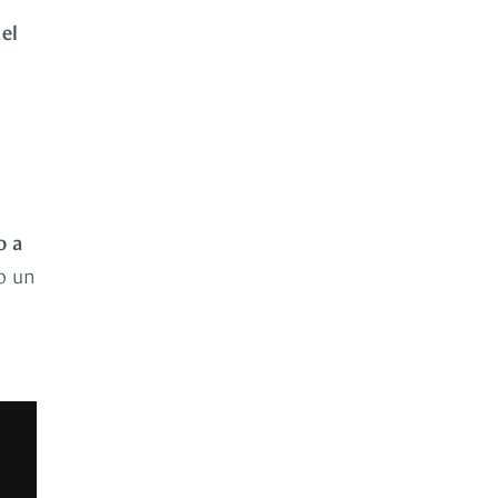
del
o a
o un