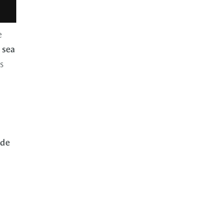
e
 sea
s
 de