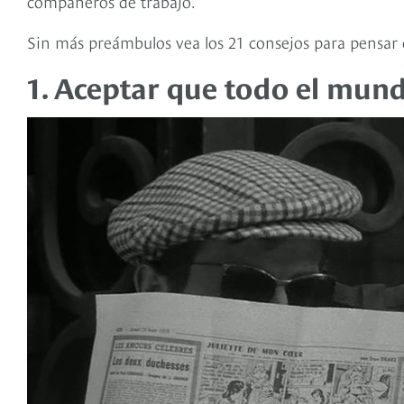
compañeros de trabajo.
Sin más preámbulos vea los 21 consejos para pensar
1. Aceptar que todo el mund