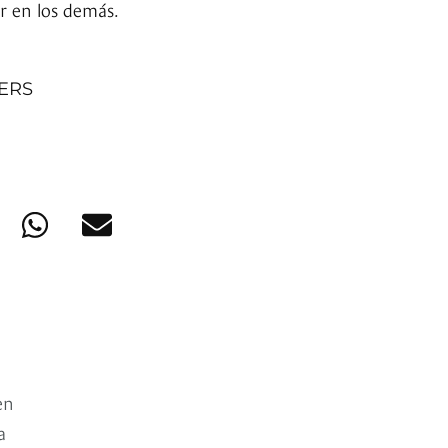
ir en los demás.
NERS
en
a