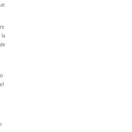
ue
re
 la
 de
ro
el
o