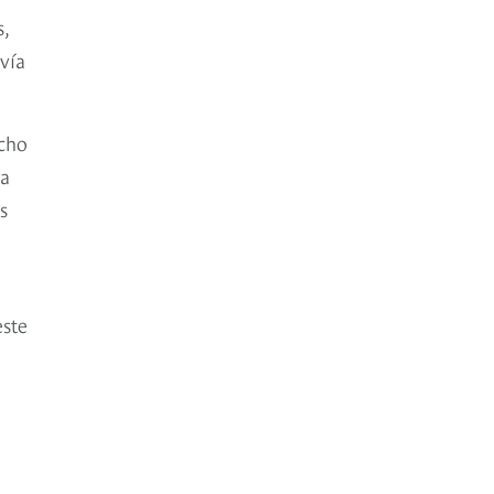
s,
vía
ocho
va
s
este