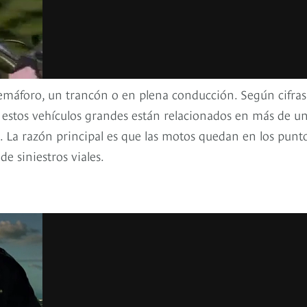
semáforo, un trancón o en plena conducción. Según cifras
estos vehículos grandes están relacionados en más de u
. La razón principal es que las motos quedan en los punt
de siniestros viales.