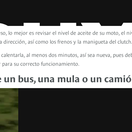
o, lo mejor es revisar el nivel de aceite de su moto, el ni
, la dirección, así como los frenos y la manigueta del clutch
 calentarla, al menos dos minutos, así sea nueva, pues de
or para su correcto funcionamiento.
de un bus, una mula o un cami