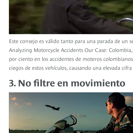
Este consejo es válido tanto para una parada de un 
Analyzing Motorcycle Accidents Our Case: Colombia, 
por ciento en los accidentes de moteros colombianos
ciegos de estos vehículos, causando una elevada cifra 
3. No filtre en movimiento