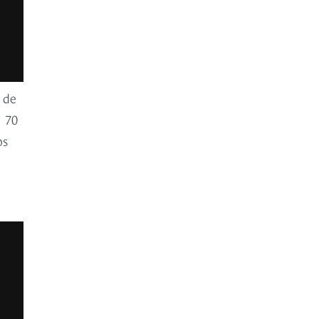
 de
n 70
os