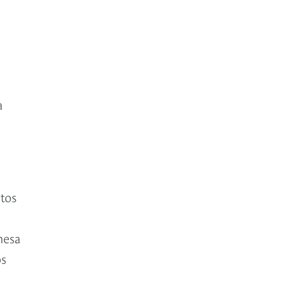
a
tos
mesa
os