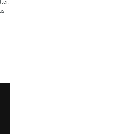
ter.
as