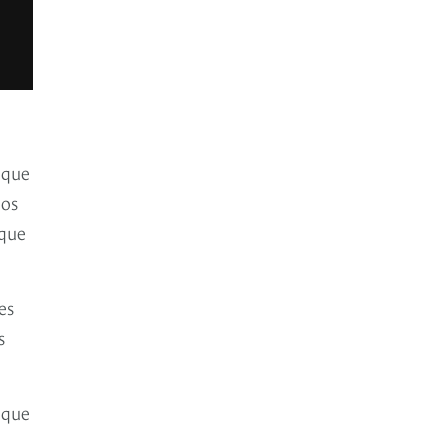
 que
los
 que
es
s
nque