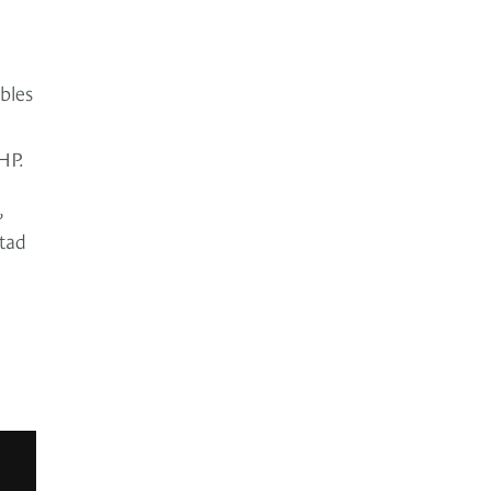
bles
HP.
,
itad