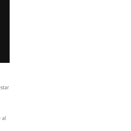
star
 al
a