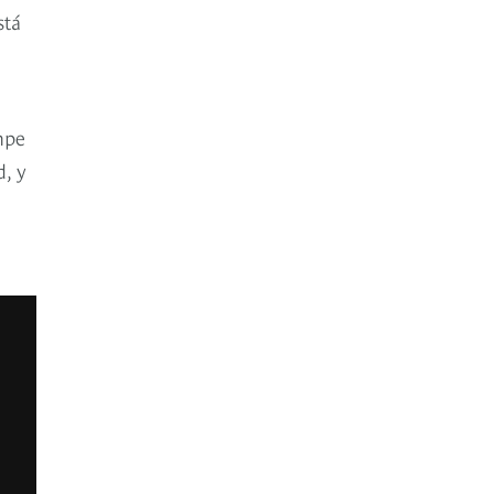
stá
a
mpe
d, y