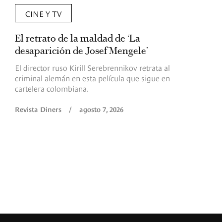
CINE Y TV
El retrato de la maldad de ‘La
L
desaparición de Josef Mengele’
d
d
El director ruso Kirill Serebrennikov retrata al
criminal alemán en esta película que sigue en
F
cartelera colombiana.
s
O
Revista Diners
/
agosto 7, 2026
é
c
p
a
R