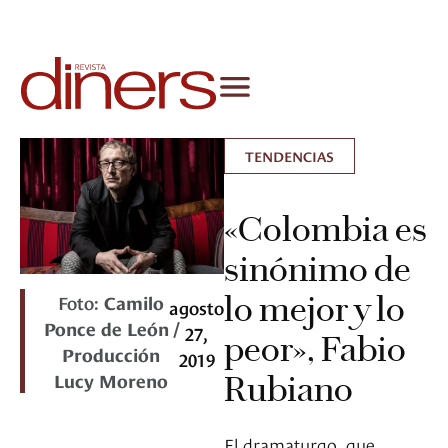
TENDENCIAS
«Colombia es
sinónimo de
lo mejor y lo
Foto:
Camilo
agosto
Ponce de León /
27,
peor», Fabio
Producción
2019
Lucy Moreno
Rubiano
El dramaturgo, que