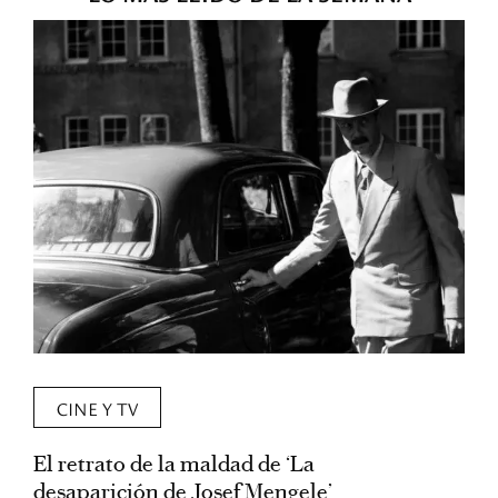
CINE Y TV
El retrato de la maldad de ‘La
L
desaparición de Josef Mengele’
d