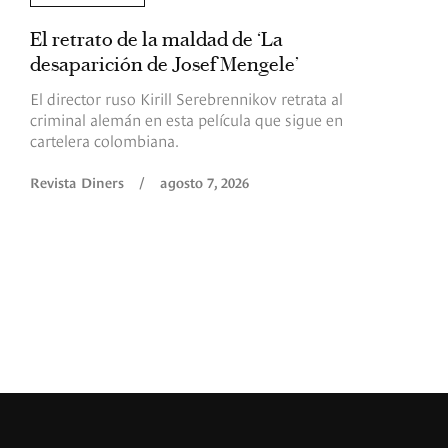
El retrato de la maldad de ‘La
L
desaparición de Josef Mengele’
d
d
El director ruso Kirill Serebrennikov retrata al
criminal alemán en esta película que sigue en
F
cartelera colombiana.
s
O
Revista Diners
/
agosto 7, 2026
é
c
p
a
R