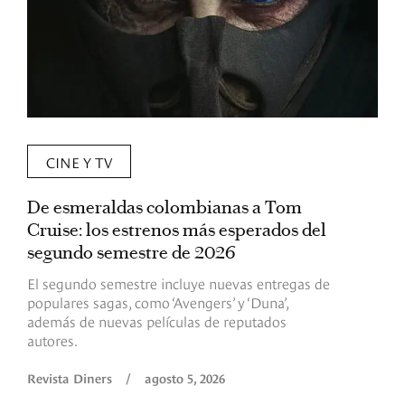
CINE Y TV
De esmeraldas colombianas a Tom
L
Cruise: los estrenos más esperados del
«
segundo semestre de 2026
p
El segundo semestre incluye nuevas entregas de
E
populares sagas, como ‘Avengers’ y ‘Duna’,
h
además de nuevas películas de reputados
d
autores.
h
(
l
Revista Diners
/
agosto 5, 2026