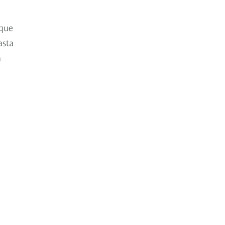
 que
asta
a