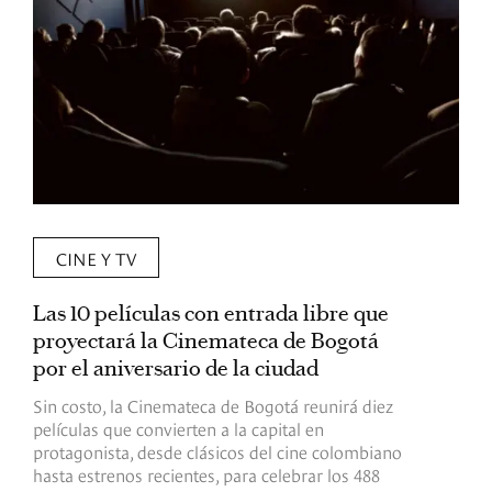
CINE Y TV
Las 10 películas con entrada libre que
D
proyectará la Cinemateca de Bogotá
C
por el aniversario de la ciudad
s
Sin costo, la Cinemateca de Bogotá reunirá diez
E
películas que convierten a la capital en
p
protagonista, desde clásicos del cine colombiano
a
hasta estrenos recientes, para celebrar los 488
a