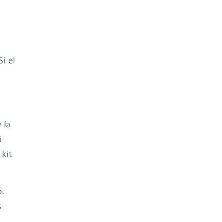
i el
 la
i
 kit
o.
s