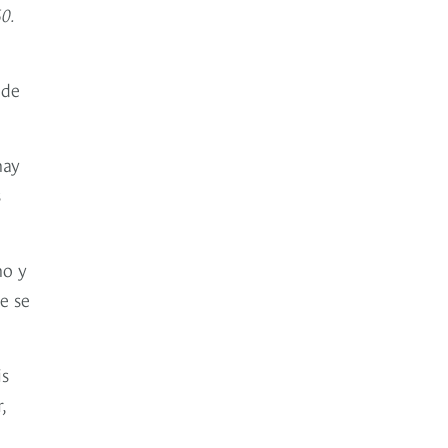
0.
 de
hay
s
ho y
e se
is
,