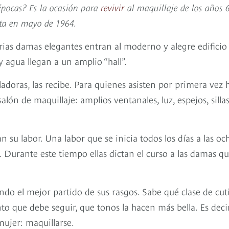
 épocas? Es la ocasión para
revivir
al maquillaje de los años 6
ista en mayo de 1964.
arias damas elegantes entran al moderno y alegre edificio
y agua llegan a un amplio “hall”.
ladoras, las recibe. Para quienes asisten por primera vez 
lón de maquillaje: amplios ventanales, luz, espejos, silla
u labor. Una labor que se inicia todos los días a las oc
 Durante este tiempo ellas dictan el curso a las damas qu
do el mejor partido de sus rasgos. Sabe qué clase de cut
nto que debe seguir, que tonos la hacen más bella. Es decir
mujer: maquillarse.