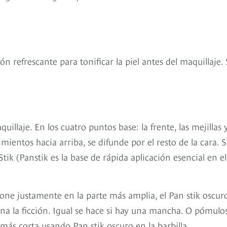
n refrescante para tonificar la piel antes del maquillaje. S
llaje. En los cuatro puntos base: la frente, las mejillas y
mientos hacia arriba, se difunde por el resto de la cara. S
tik (Panstik es la base de rápida aplicación esencial en el
pone justamente en la parte más amplia, el Pan stik oscur
na la ficción. Igual se hace si hay una mancha. O pómulo
más corta usando Pan stik oscuro en la barbilla.