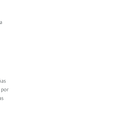
a
ñas
 por
as