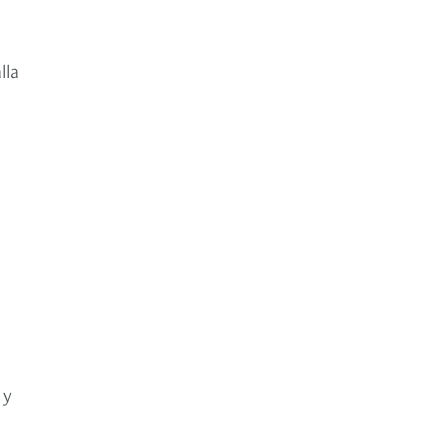
lla
 y