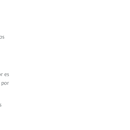
os
or es
 por
s