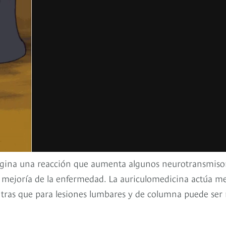
rigina una reacción que aumenta algunos neurotransmiso
en mejoría de la enfermedad. La auriculomedicina actúa m
ntras que para lesiones lumbares y de columna puede ser