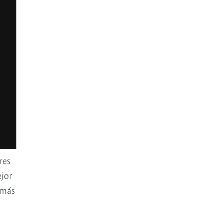
res
ejor
 más