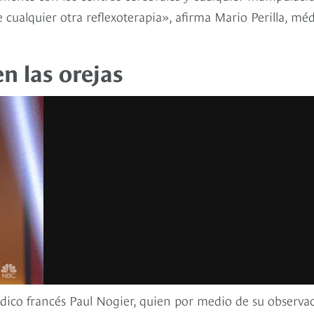
 cualquier otra reflexoterapia», afirma Mario Perilla, mé
n las orejas
médico francés Paul Nogier, quien por medio de su observa