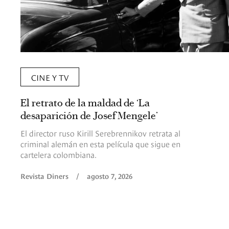
CINE Y TV
El retrato de la maldad de ‘La
desaparición de Josef Mengele’
El director ruso Kirill Serebrennikov retrata al
criminal alemán en esta película que sigue en
cartelera colombiana.
Revista Diners
/
agosto 7, 2026