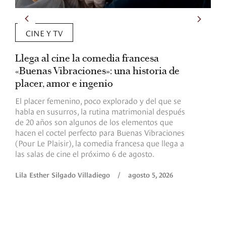
ARTE Y LIBROS
Cinco libros para entender el universo
de Anthony Bourdain antes del
estreno de ‘Tony’
Antes del estreno de Tony, el biopic producido
por A24, cinco libros permiten descubrir las
distintas facetas de Anthony Bourdain: el
cocinero, el escritor, el viajero y el cronista que
transformó la manera de contar la gastronomía.
Revista Diners
/
agosto 5, 2026