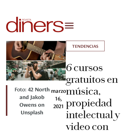
TENDENCIAS
6 cursos
gratuitos en
música,
Foto:
42 North
marzo
and Jakob
16,
propiedad
Owens on
2021
Unsplash
intelectual y
video con