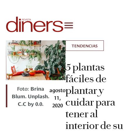
TENDENCIAS
5 plantas
fáciles de
plantar y
Foto:
Brina
agosto
Blum. Unplash.
11,
cuidar para
C.C by 0.0.
2020
tener al
interior de su