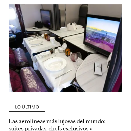
LO ÚLTIMO
Las aerolíneas más lujosas del mundo:
E
suites privadas, chefs exclusivos y
d