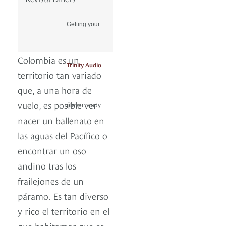
Getting your
Colombia es un
Trinity Audio
territorio tan variado
que, a una hora de
vuelo, es posible ver
player ready...
nacer un ballenato en
las aguas del Pacífico o
encontrar un oso
andino tras los
frailejones de un
páramo. Es tan diverso
y rico el territorio en el
que habitamos que es