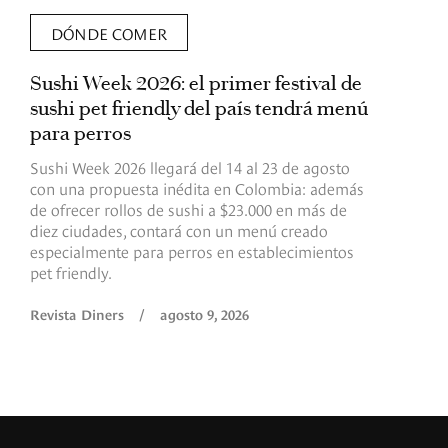
DÓNDE COMER
Sushi Week 2026: el primer festival de
L
sushi pet friendly del país tendrá menú
s
para perros
v
Sushi Week 2026 llegará del 14 al 23 de agosto
D
con una propuesta inédita en Colombia: además
d
de ofrecer rollos de sushi a $23.000 en más de
s
diez ciudades, contará con un menú creado
o
especialmente para perros en establecimientos
e
pet friendly.
R
Revista Diners
/
agosto 9, 2026