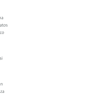
na
atos
oco
si
an
eza