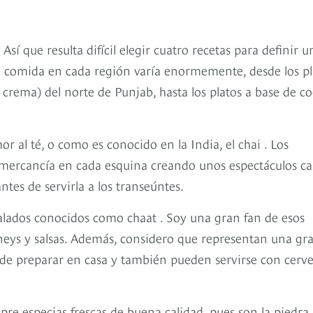
sí que resulta difícil elegir cuatro recetas para definir u
a comida en cada región varía enormemente, desde los pl
crema) del norte de Punjab, hasta los platos a base de c
r al té, o como es conocido en la India, el chai . Los
u mercancía en cada esquina creando unos espectáculos ca
ntes de servirla a los transeúntes.
alados conocidos como chaat . Soy una gran fan de esos
neys y salsas. Además, considero que representan una gr
s de preparar en casa y también pueden servirse con cerv
re especias frescas de buena calidad, pues son la piedra