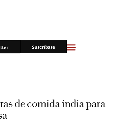
Suscríbase
tter
tas de comida india para
sa