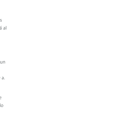
s
á al
 un
 a.
e
do