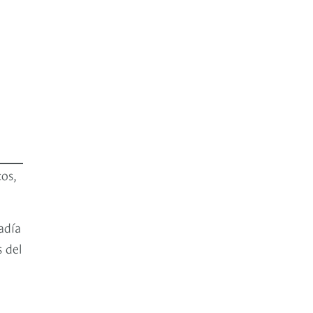
os,
adía
 del