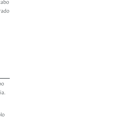
 cabo
rado
bo
ia.
lo