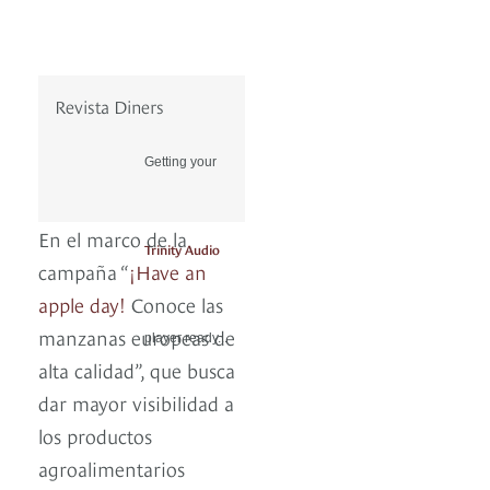
Revista Diners
Getting your
En el marco de la
Trinity Audio
campaña “
¡Have an
apple day!
Conoce las
manzanas europeas de
player ready...
alta calidad”, que busca
dar mayor visibilidad a
los productos
agroalimentarios