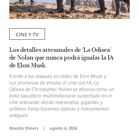
CINE Y TV
Los detalles artesanales de ‘La Odisea’
R
de Nolan que nunca podrá igualar la IA
m
de Elon Musk
I
Frente a los ataques en redes de Elon Musk y
E
sus promesas de emular el cine con IA, La
e
Odisea de Christopher Nolan se afianza como un
b
éxito taquillero multimillonario sustentado en el
C
cine artesanal: desde marionetas gigantes y
c
prótesis hasta ilusiones ópticas e instrumentos
antiguos.
R
Revista Diners
/
agosto 6, 2026