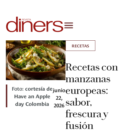
RECETAS
Recetas con
manzanas
europeas:
Foto:
cortesía de
junio
Have an Apple
22,
sabor,
day Colombia
2026
frescura y
fusión