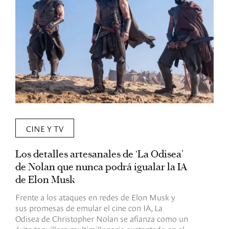
CINE Y TV
Los detalles artesanales de ‘La Odisea’
R
de Nolan que nunca podrá igualar la IA
m
de Elon Musk
I
Frente a los ataques en redes de Elon Musk y
E
sus promesas de emular el cine con IA, La
e
Odisea de Christopher Nolan se afianza como un
b
éxito taquillero multimillonario sustentado en el
C