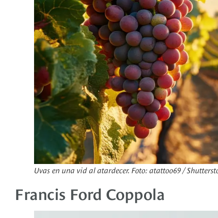
Uvas en una vid al atardecer. Foto: atattoo69 / Shutterst
Francis Ford Coppola