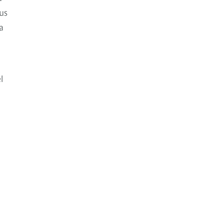
us
a
l