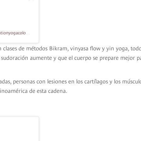
Una publicación compartida de evolation yoga Colombia (@evolationyogacolombia)
n clases de métodos Bikram, vinyasa flow y yin yoga, tod
a sudoración aumente y que el cuerpo se prepare mejor p
s, personas con lesiones en los cartílagos y los músculo
tinoamérica de esta cadena.