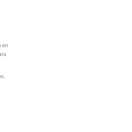
o en
ara
s.