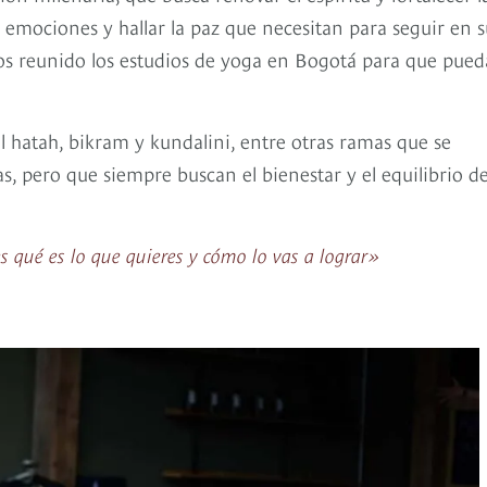
 emociones y hallar la paz que necesitan para seguir en s
s reunido los estudios de yoga en Bogotá para que pued
l hatah, bikram y kundalini, entre otras ramas que se
as, pero que siempre buscan el bienestar y el equilibrio de
es qué es lo que quieres y cómo lo vas a lograr»