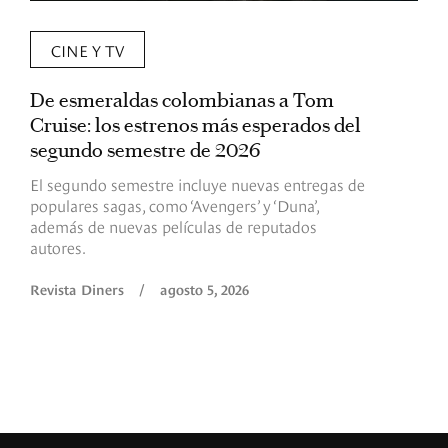
CINE Y TV
De esmeraldas colombianas a Tom
L
Cruise: los estrenos más esperados del
«
segundo semestre de 2026
p
El segundo semestre incluye nuevas entregas de
E
populares sagas, como ‘Avengers’ y ‘Duna’,
h
además de nuevas películas de reputados
d
autores.
h
(
l
Revista Diners
/
agosto 5, 2026
L