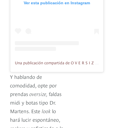
Ver esta publicación en Instagram
Una publicación compartida de O V E R S I Z E S H O P (@oversize.col)
Y hablando de
comodidad, opte por
prendas
oversize,
faldas
midi y botas tipo Dr.
Martens. Este
look
lo
hará lucir espontáneo,
rockero
y sofisticado a la