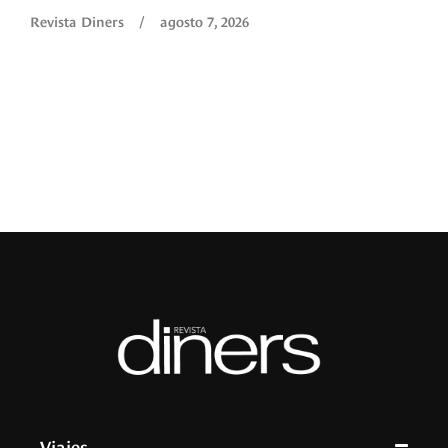
O
Revista Diners
/
agosto 7, 2026
é
c
p
a
R
Viajes