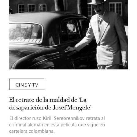
CINE Y TV
El retrato de la maldad de ‘La
L
desaparición de Josef Mengele’
d
d
El director ruso Kirill Serebrennikov retrata al
criminal alemán en esta película que sigue en
F
cartelera colombiana.
s