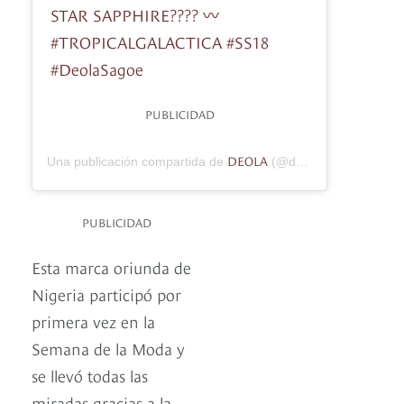
STAR SAPPHIRE???? 〰️
#TROPICALGALACTICA #SS18
#DeolaSagoe
PUBLICIDAD
DEOLA
Una publicación compartida de
(@deolasagoeofficial) el
PUBLICIDAD
Esta marca oriunda de
Nigeria participó por
primera vez en la
Semana de la Moda y
se llevó todas las
miradas gracias a la