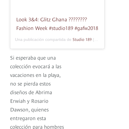
Look 3&4: Glitz Ghana ????????
Fashion Week #studio189 #gafw2018
Studio 189
Una publicación compartida de
(@studiooneeightynine) el
Si esperaba que una
colección evocará a las
vacaciones en la playa,
no se pierda estos
diseños de Abrima
Erwiah y Rosario
Dawson, quienes
entregaron esta
colección para hombres