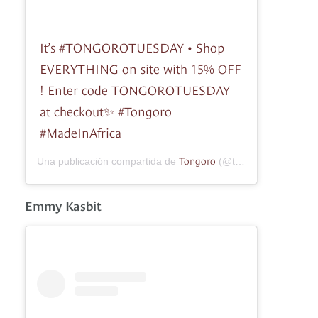
It’s #TONGOROTUESDAY • Shop
EVERYTHING on site with 15% OFF
! Enter code TONGOROTUESDAY
at checkout✨ #Tongoro
#MadeInAfrica
Tongoro
Una publicación compartida de
(@tongorostudio) el
3
Emmy Kasbit