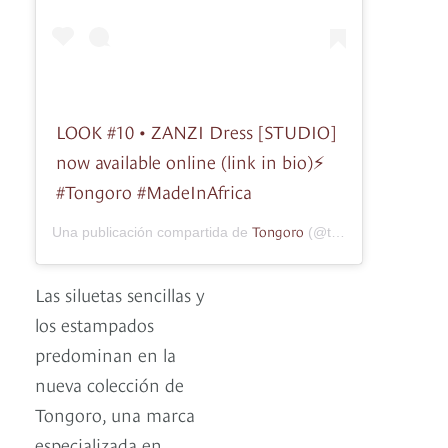
LOOK #10 • ZANZI Dress [STUDIO]
now available online (link in bio)⚡️
#Tongoro #MadeInAfrica
Tongoro
Una publicación compartida de
(@tongorostudio) el
3
Las siluetas sencillas y
los estampados
predominan en la
nueva colección de
Tongoro, una marca
especializada en