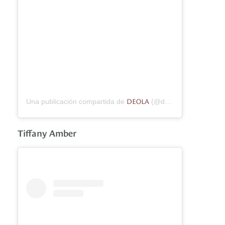
DEOLA
Una publicación compartida de
(@deolasagoeofficial) el
Tiffany Amber