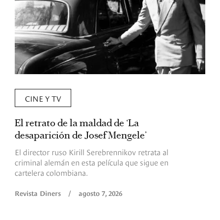
CINE Y TV
El retrato de la maldad de ‘La
L
desaparición de Josef Mengele’
d
d
El director ruso Kirill Serebrennikov retrata al
criminal alemán en esta película que sigue en
F
cartelera colombiana.
s
O
Revista Diners
/
agosto 7, 2026
é
c
p