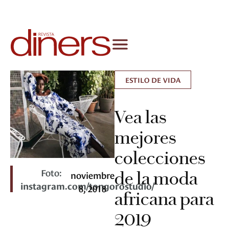
ESTILO DE VIDA
Vea las
mejores
colecciones
Foto:
de la moda
noviembre
instagram.com/tongorostudio/
8, 2018
africana para
2019