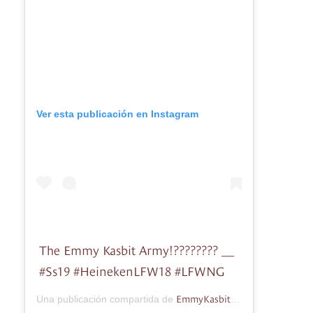
Ver esta publicación en Instagram
The Emmy Kasbit Army!???????? __
#Ss19 #HeinekenLFW18 #LFWNG
EmmyKasbit Nigeria
Una publicación compartida de
(@emmyka