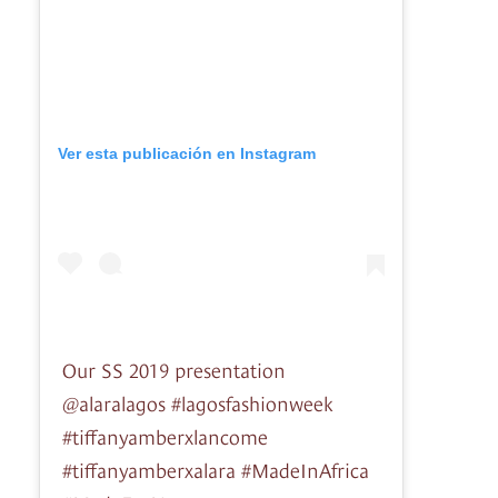
Ver esta publicación en Instagram
Our SS 2019 presentation
@alaralagos #lagosfashionweek
#tiffanyamberxlancome
#tiffanyamberxalara #MadeInAfrica