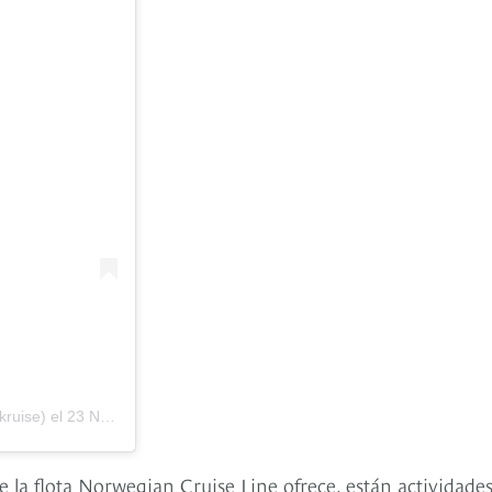
ruise) el
23 Nov, 2014 a las 2:55 PST
e la flota Norwegian Cruise Line ofrece, están actividade