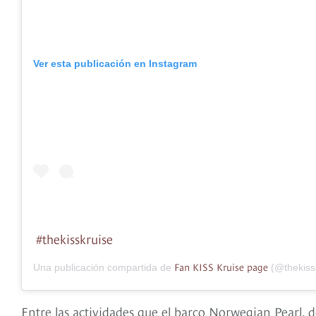
Ver esta publicación en Instagram
#thekisskruise
Fan KISS Kruise page
Una publicación compartida de
(@thekissk
Entre las actividades que el barco Norwegian Pearl, d