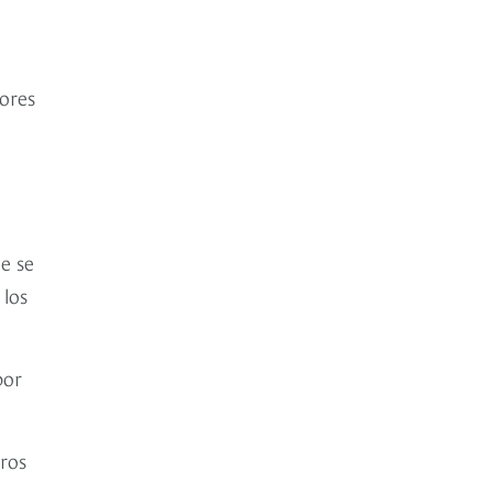
jores
e se
 los
por
eros