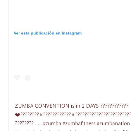
Ver esta publicación en Instagram
ZUMBA CONVENTION is in 2 DAYS ????????????
❤️????????‍♀️????????????‍♀️???????????????????????
???????? . . . #zumba #zumbafitness #zumbanatio