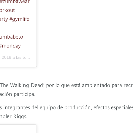
e #zumbawear
orkout
rty #gymlife
@zumbabeto
 #monday
2018 a las 5:28 PDT
‘The Walking Dead’, por lo que está ambientado para recr
ación participa.
os integrantes del equipo de producción, efectos especiale
ndler Riggs.