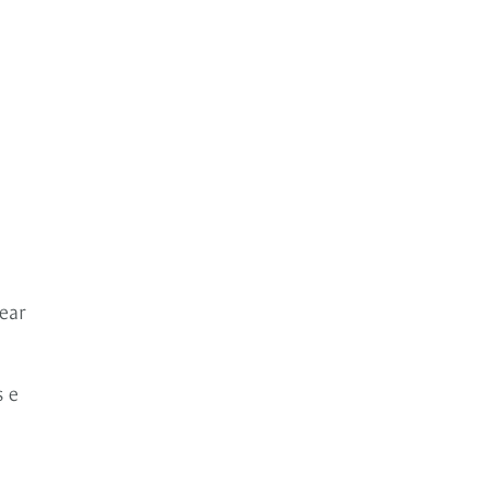
ear
s e