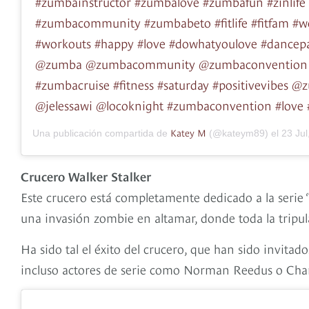
#zumbainstructor #zumbalove #zumbafun #zinlif
#zumbacommunity #zumbabeto #fitlife #fitfam #w
#workouts #happy #love #dowhatyoulove #dancepa
@zumba @zumbacommunity @zumbaconvention
#zumbacruise #fitness #saturday #positivevibes 
@jelessawi @locoknight #zumbaconvention #love
Katey M
Una publicación compartida de
(@kateym89) el
23 Jul, 
Crucero Walker Stalker
Este crucero está completamente dedicado a la serie 
una invasión zombie en altamar, donde toda la tripul
Ha sido tal el éxito del crucero, que han sido invitad
incluso actores de serie como Norman Reedus o Cha