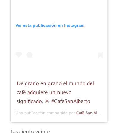
Ver esta publicación en Instagram
De grano en grano el mundo del
café adquiere un nuevo
significado. 🔆 #CafeSanAlberto
Café San Alberto
Una publicación compartida por
(@cafe_san_a
Las ciento veinte