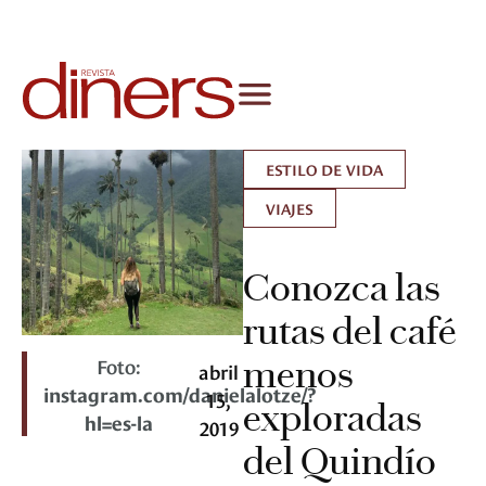
ESTILO DE VIDA
VIAJES
Conozca las
rutas del café
Foto:
menos
abril
instagram.com/danielalotze/?
15,
exploradas
hl=es-la
2019
del Quindío