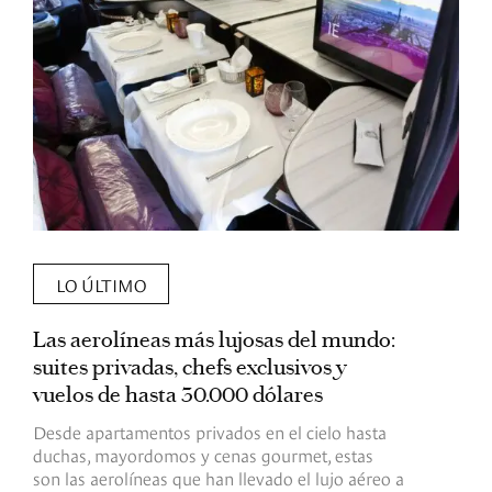
LO ÚLTIMO
Las aerolíneas más lujosas del mundo:
E
suites privadas, chefs exclusivos y
d
vuelos de hasta 30.000 dólares
E
c
Desde apartamentos privados en el cielo hasta
c
duchas, mayordomos y cenas gourmet, estas
son las aerolíneas que han llevado el lujo aéreo a