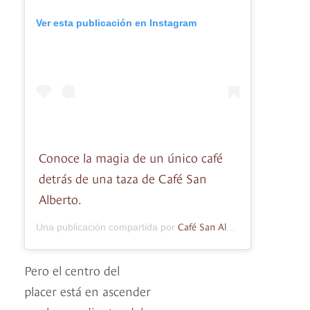
Ver esta publicación en Instagram
Conoce la magia de un único café
detrás de una taza de Café San
Alberto.
Café San Alberto
Una publicación compartida por
(@cafe_san_a
Pero el centro del
placer está en ascender