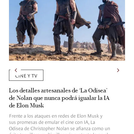
CINE Y TV
Los detalles artesanales de ‘La Odisea’
R
de Nolan que nunca podrá igualar la IA
m
de Elon Musk
I
Frente a los ataques en redes de Elon Musk y
E
sus promesas de emular el cine con IA, La
e
Odisea de Christopher Nolan se afianza como un
b