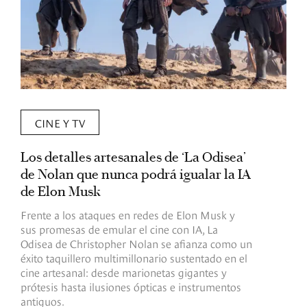
CINE Y TV
Los detalles artesanales de ‘La Odisea’
R
de Nolan que nunca podrá igualar la IA
m
de Elon Musk
I
Frente a los ataques en redes de Elon Musk y
E
sus promesas de emular el cine con IA, La
e
Odisea de Christopher Nolan se afianza como un
b
éxito taquillero multimillonario sustentado en el
C
cine artesanal: desde marionetas gigantes y
c
prótesis hasta ilusiones ópticas e instrumentos
antiguos.
R