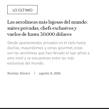
LO ÚLTIMO
Las aerolíneas más lujosas del mundo:
E
suites privadas, chefs exclusivos y
d
vuelos de hasta 30.000 dólares
E
c
Desde apartamentos privados en el cielo hasta
c
duchas, mayordomos y cenas gourmet, estas
son las aerolíneas que han llevado el lujo aéreo a
R
otro nivel y se encuentran entre las más
exclusivas del mundo.
Revista Diners
/
agosto 8, 2026