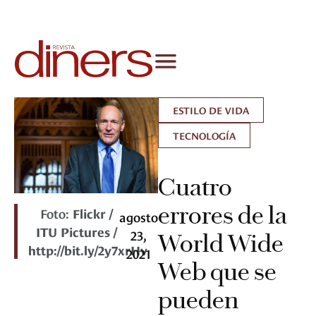
ESTILO DE VIDA
TECNOLOGÍA
Cuatro
errores de la
Foto:
Flickr /
agosto
ITU Pictures /
23,
World Wide
http://bit.ly/2y7xrHv
2021
Web que se
pueden