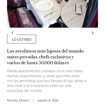
LO ÚLTIMO
Las aerolíneas más lujosas del mundo:
E
suites privadas, chefs exclusivos y
d
vuelos de hasta 30.000 dólares
E
c
Desde apartamentos privados en el cielo hasta
c
duchas, mayordomos y cenas gourmet, estas
son las aerolíneas que han llevado el lujo aéreo a
R
otro nivel y se encuentran entre las más
exclusivas del mundo.
Revista Diners
/
agosto 8, 2026