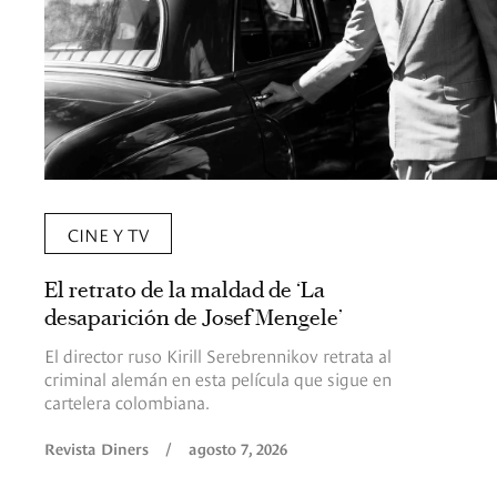
CINE Y TV
El retrato de la maldad de ‘La
desaparición de Josef Mengele’
El director ruso Kirill Serebrennikov retrata al
criminal alemán en esta película que sigue en
cartelera colombiana.
Revista Diners
/
agosto 7, 2026