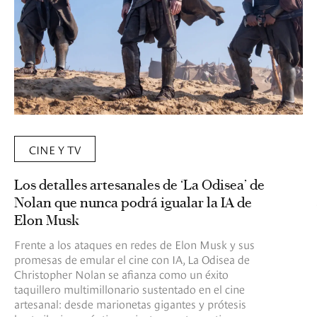
CINE Y TV
Los detalles artesanales de ‘La Odisea’ de
Nolan que nunca podrá igualar la IA de
Elon Musk
Frente a los ataques en redes de Elon Musk y sus
promesas de emular el cine con IA, La Odisea de
Christopher Nolan se afianza como un éxito
taquillero multimillonario sustentado en el cine
artesanal: desde marionetas gigantes y prótesis