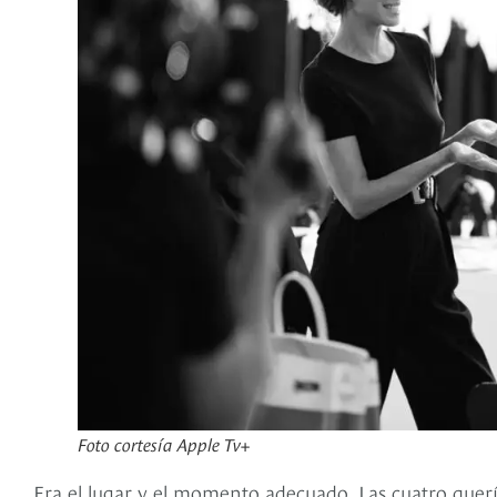
Foto cortesía Apple Tv+
Era el lugar y el momento adecuado. Las cuatro quer