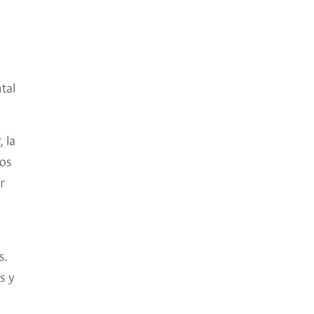
tal
 la
os
r
s.
s y