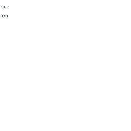
 que
aron