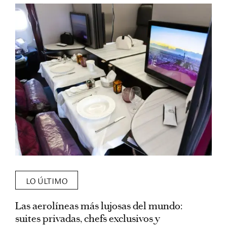
LO ÚLTIMO
Las aerolíneas más lujosas del mundo:
E
suites privadas, chefs exclusivos y
d