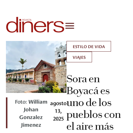
ESTILO DE VIDA
VIAJES
Sora en
Boyacá es
uno de los
Foto:
William
agosto
Johan
13,
pueblos con
Gonzalez
2025
el aire más
Jimenez