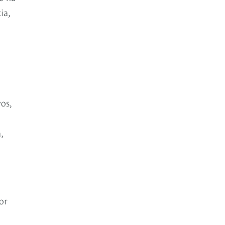
ia,
os,
,
n
or