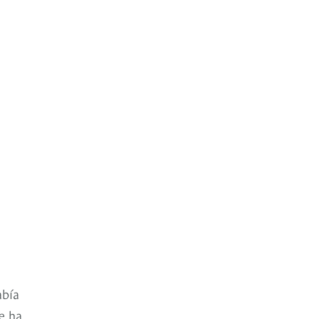
abía
ue ha