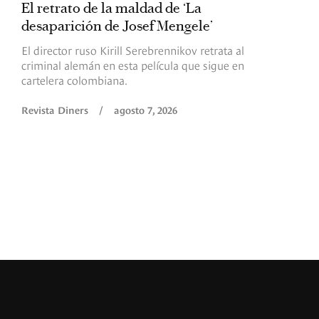
El retrato de la maldad de ‘La
L
desaparición de Josef Mengele’
d
d
El director ruso Kirill Serebrennikov retrata al
criminal alemán en esta película que sigue en
F
cartelera colombiana.
s
O
Revista Diners
/
agosto 7, 2026
é
c
p
a
R