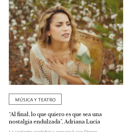
MÚSICA Y TEATRO
“Al final, lo que quiero es que sea una
R
nostalgia endulzada”, Adriana Lucía
B
l
La cantante cordobesa conversó con Diners