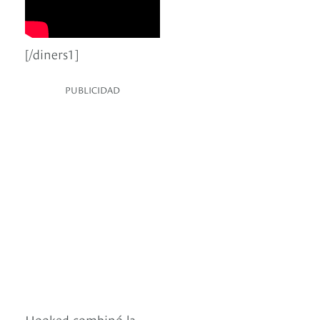
[/diners1]
PUBLICIDAD
Hooked combinó la