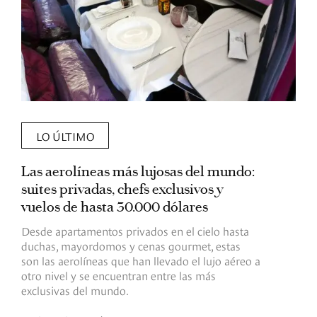
LO ÚLTIMO
Las aerolíneas más lujosas del mundo:
E
suites privadas, chefs exclusivos y
d
vuelos de hasta 30.000 dólares
E
c
Desde apartamentos privados en el cielo hasta
c
duchas, mayordomos y cenas gourmet, estas
son las aerolíneas que han llevado el lujo aéreo a
R
otro nivel y se encuentran entre las más
exclusivas del mundo.