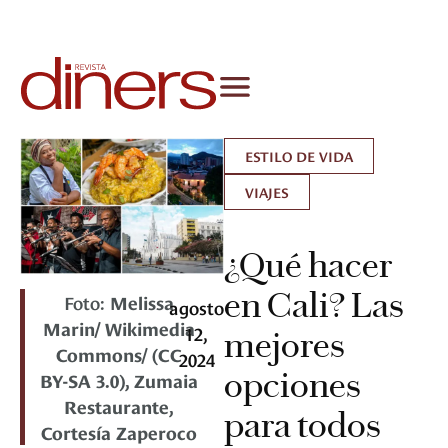
ESTILO DE VIDA
VIAJES
¿Qué hacer
en Cali? Las
Foto:
Melissa
agosto
Marin/ Wikimedia
12,
mejores
Commons/ (CC
2024
opciones
BY-SA 3.0), Zumaia
Restaurante,
para todos
Cortesía Zaperoco