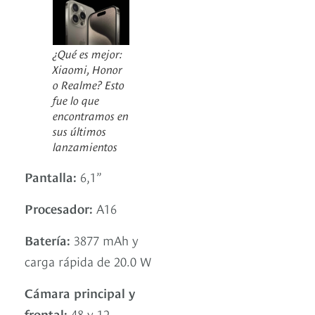
¿Qué es mejor:
Xiaomi, Honor
o Realme? Esto
fue lo que
encontramos en
sus últimos
lanzamientos
Pantalla:
6,1”
Procesador:
A16
Batería:
3877 mAh y
carga rápida de 20.0 W
Cámara principal y
frontal:
48 y 12