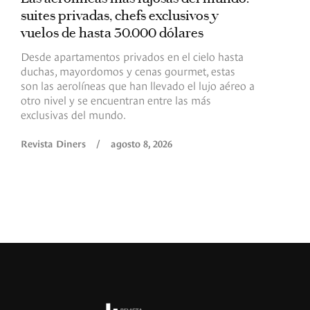
suites privadas, chefs exclusivos y
d
vuelos de hasta 30.000 dólares
E
c
Desde apartamentos privados en el cielo hasta
c
duchas, mayordomos y cenas gourmet, estas
son las aerolíneas que han llevado el lujo aéreo a
R
otro nivel y se encuentran entre las más
exclusivas del mundo.
Revista Diners
/
agosto 8, 2026