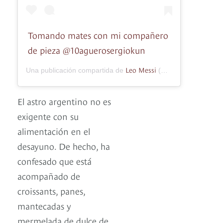
Tomando mates con mi compañero
de pieza @10aguerosergiokun
Leo Messi
Una publicación compartida de
(@leomessi) el
12 J
El astro argentino no es
exigente con su
alimentación en el
desayuno. De hecho, ha
confesado que está
acompañado de
croissants, panes,
mantecadas y
mermelada de dulce de