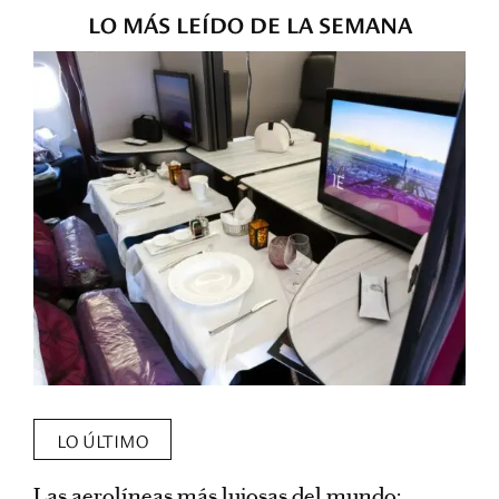
LO MÁS LEÍDO DE LA SEMANA
LO ÚLTIMO
Las aerolíneas más lujosas del mundo:
E