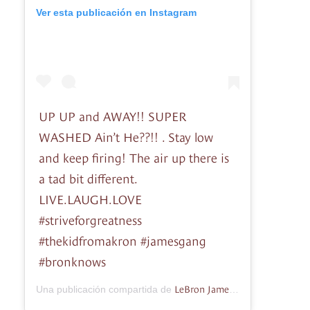
Ver esta publicación en Instagram
UP UP and AWAY!! SUPER
WASHED Ain’t He??!! . Stay low
and keep firing! The air up there is
a tad bit different.
LIVE.LAUGH.LOVE
#striveforgreatness
#thekidfromakron #jamesgang
#bronknows
LeBron James
Una publicación compartida de
(@kingjames) el