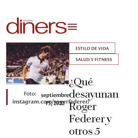
ESTILO DE VIDA
SALUD Y FITNESS
¿Qué
desayunan
Foto:
septiembre
instagram.com/rogerfederer/
15, 2022
Roger
Federer y
otros 5