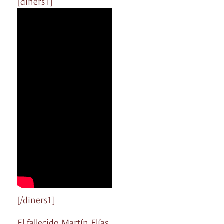
[diners1]
[/diners1]
El fallecido Martín Elías