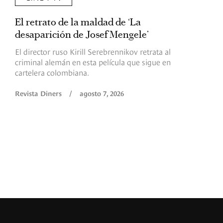
El retrato de la maldad de ‘La
L
desaparición de Josef Mengele’
d
d
El director ruso Kirill Serebrennikov retrata al
criminal alemán en esta película que sigue en
F
cartelera colombiana.
s
O
Revista Diners
/
agosto 7, 2026
é
c
p
a
R