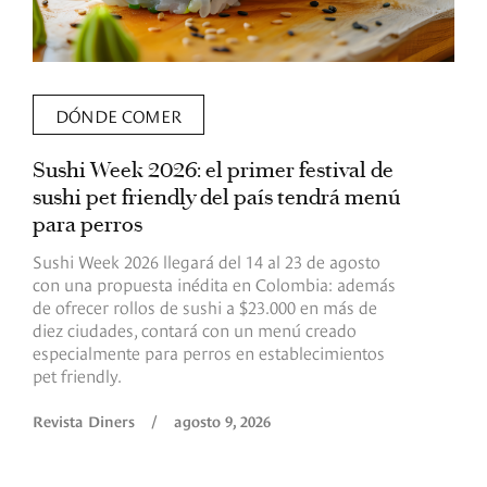
DÓNDE COMER
Sushi Week 2026: el primer festival de
L
sushi pet friendly del país tendrá menú
s
para perros
v
Sushi Week 2026 llegará del 14 al 23 de agosto
D
con una propuesta inédita en Colombia: además
d
de ofrecer rollos de sushi a $23.000 en más de
s
diez ciudades, contará con un menú creado
o
especialmente para perros en establecimientos
e
pet friendly.
R
Revista Diners
/
agosto 9, 2026