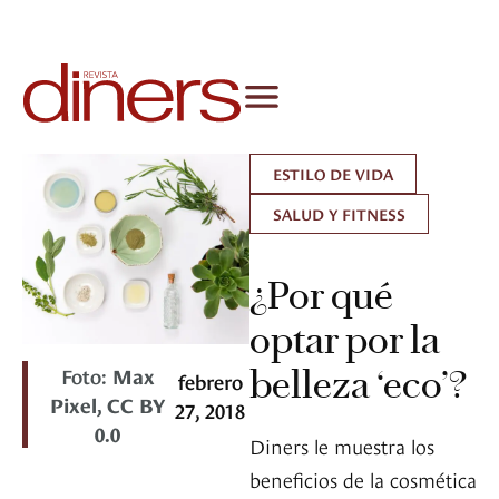
ESTILO DE VIDA
SALUD Y FITNESS
¿Por qué
optar por la
Foto:
Max
belleza ‘eco’?
febrero
Pixel, CC BY
27, 2018
0.0
Diners le muestra los
beneficios de la cosmética