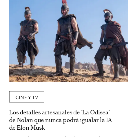
CINE Y TV
Los detalles artesanales de ‘La Odisea’
R
de Nolan que nunca podrá igualar la IA
m
de Elon Musk
I